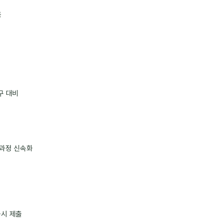
움
구 대비
 과정 신속화
즉시 제출