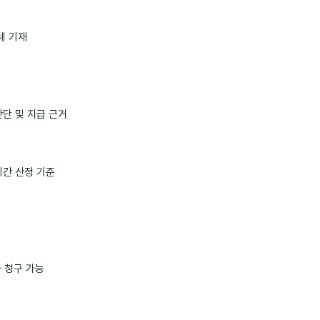
세 기재
판단 및 지급 근거
기간 산정 기준
금
청구 가능