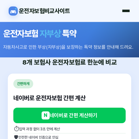
운전자보험비교사이트
운전자보험
자부상
특약
자동차사고로 인한 부상(자부상)을 보장하는 특약 정보를 안내해 드려요.
8개 보험사
운전자보험료
한눈에 비교
간편하게
네이버로 운전자보험 간편 계산
N
네이버로 간편 계산하기
⏱
입력 과정 없이 3초 만에 계산
🛡
안전한 네이버 인증으로 안심