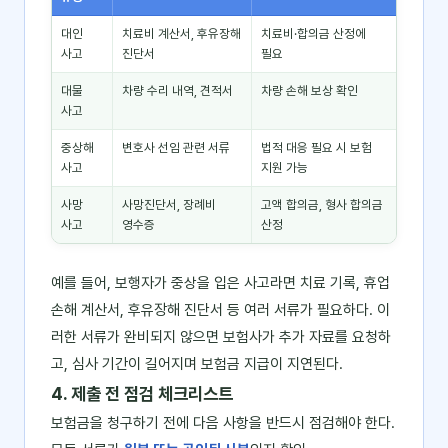
대인
치료비 계산서, 후유장해
치료비·합의금 산정에
사고
진단서
필요
대물
차량 수리 내역, 견적서
차량 손해 보상 확인
사고
중상해
변호사 선임 관련 서류
법적 대응 필요 시 보험
사고
지원 가능
사망
사망진단서, 장례비
고액 합의금, 형사 합의금
사고
영수증
산정
예를 들어, 보행자가 중상을 입은 사고라면 치료 기록, 휴업
손해 계산서, 후유장해 진단서 등 여러 서류가 필요하다. 이
러한 서류가 완비되지 않으면 보험사가 추가 자료를 요청하
고, 심사 기간이 길어지며 보험금 지급이 지연된다.
4. 제출 전 점검 체크리스트
보험금을 청구하기 전에 다음 사항을 반드시 점검해야 한다.