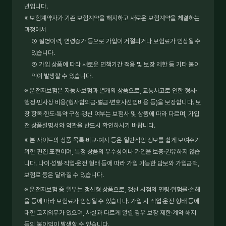
년입니다.
※ 보험계약자가 기존 보험계약을 해지하고 새로운 보험계약을 체결하는
과정에서
① 질병이력, 연령증가 등으로 가입이 거절되거나 보험료가 인상될 수
있습니다.
② 가입 상품에 따라 새로운 면책기간 적용 및 보장 제한 등 기타 불이
익이 발생할 수 있습니다.
※ 운전자보험은 자동차보험과 별개의 상품으로, 교통사고로 인한 형사·
행정·민사상 비용(형사합의금·벌금·변호사선임비용 등)을 보장합니다. 보
장 항목·한도·특약 구성·갱신 여부는 보험사 및 상품에 따라 다르며, 가입
전 상품설명서와 약관을 반드시 확인하시기 바랍니다.
※ 본 사이트의 상품 목록·비교·예시 등은 일반적인 정보를 쉽게 보여주기
위한 편집 표현이며, 특정 상품의 우수성이나 가입을 보증·권유하지 않습
니다. 나이·성별·직업·운전 형태 등에 따라 가입 가능한 담보와 가입금액,
보험료 등은 달라질 수 있습니다.
※ 운전자보험 중 일부는 갱신형 상품으로, 갱신 시점의 연령·위험률·손해
율 등에 따라 보험료가 인상될 수 있습니다. 가입 시 직업·운전 형태 등에
대한 고지의무가 있으며, 사실과 다르게 알릴 경우 보장 제한·계약 해지
등의 불이익이 발생할 수 있습니다.