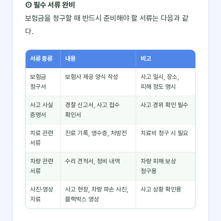
① 필수 서류 완비
보험금을 청구할 때 반드시 준비해야 할 서류는 다음과 같
다.
서류 종류
내용
비고
보험금
보험사 제공 양식 작성
사고 일시, 장소,
청구서
피해 정도 명시
사고 사실
경찰 신고서, 사고 접수
사고 경위 확인 필수
증명서
확인서
치료 관련
진료 기록, 영수증, 처방전
치료비 청구 시 필요
서류
차량 관련
수리 견적서, 정비 내역
차량 피해 보상
서류
청구용
사진·영상
사고 현장, 차량 파손 사진,
사고 상황 확인용
자료
블랙박스 영상