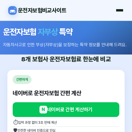
운전자보험비교사이트
운전자보험
자부상
특약
자동차사고로 인한 부상(자부상)을 보장하는 특약 정보를 안내해 드려요.
8개 보험사
운전자보험료
한눈에 비교
간편하게
네이버로 운전자보험 간편 계산
N
네이버로 간편 계산하기
⏱
입력 과정 없이 3초 만에 계산
🛡
안전한 네이버 인증으로 안심