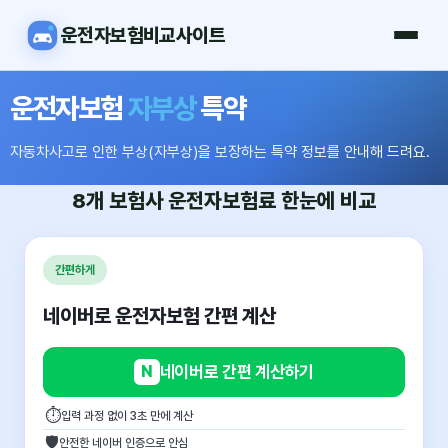
운전자보험비교사이트
운전자보험
자부상
특약
자동차사고로 인한 부상(자부상)을 보장하는 특약 정보를 안내해 드려요.
8개 보험사
운전자보험료
한눈에 비교
간편하게
네이버로 운전자보험 간편 계산
N
네이버로 간편 계산하기
⏱
입력 과정 없이 3초 만에 계산
🛡
안전한 네이버 인증으로 안심