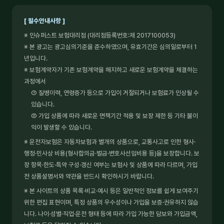
[ 필수안내사항 ]
※ 인슈퍼스트 보험대리점 (대리점등록번호:제 2017100053)
※ 본 광고는 광고심의기준을 준수하였으며, 유효기간은 심의일로부터 1
년입니다.
※ 보험계약자가 기존 보험계약을 해지하고 새로운 보험계약을 체결하는
과정에서
① 질병이력, 연령증가 등으로 가입이 거절되거나 보험료가 인상될 수
있습니다.
② 가입 상품에 따라 새로운 면책기간 적용 및 보장 제한 등 기타 불이
익이 발생할 수 있습니다.
※ 운전자보험은 자동차보험과 별개의 상품으로, 교통사고로 인한 형사·
행정·민사상 비용(형사합의금·벌금·변호사선임비용 등)을 보장합니다. 보
장 항목·한도·특약 구성·갱신 여부는 보험사 및 상품에 따라 다르며, 가입
전 상품설명서와 약관을 반드시 확인하시기 바랍니다.
※ 본 사이트의 상품 목록·비교·예시 등은 일반적인 정보를 쉽게 보여주기
위한 편집 표현이며, 특정 상품의 우수성이나 가입을 보증·권유하지 않습
니다. 나이·성별·직업·운전 형태 등에 따라 가입 가능한 담보와 가입금액,