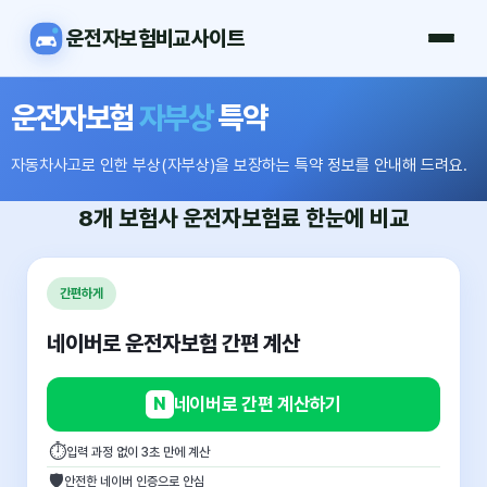
운전자보험비교사이트
운전자보험
자부상
특약
자동차사고로 인한 부상(자부상)을 보장하는 특약 정보를 안내해 드려요.
8개 보험사
운전자보험료
한눈에 비교
간편하게
네이버로 운전자보험 간편 계산
N
네이버로 간편 계산하기
⏱
입력 과정 없이 3초 만에 계산
🛡
안전한 네이버 인증으로 안심