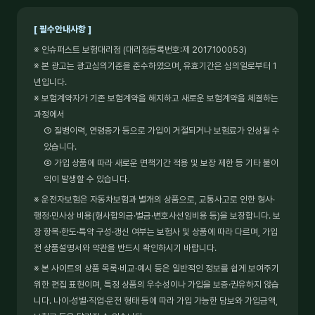
[ 필수안내사항 ]
※ 인슈퍼스트 보험대리점 (대리점등록번호:제 2017100053)
※ 본 광고는 광고심의기준을 준수하였으며, 유효기간은 심의일로부터 1
년입니다.
※ 보험계약자가 기존 보험계약을 해지하고 새로운 보험계약을 체결하는
과정에서
① 질병이력, 연령증가 등으로 가입이 거절되거나 보험료가 인상될 수
있습니다.
② 가입 상품에 따라 새로운 면책기간 적용 및 보장 제한 등 기타 불이
익이 발생할 수 있습니다.
※ 운전자보험은 자동차보험과 별개의 상품으로, 교통사고로 인한 형사·
행정·민사상 비용(형사합의금·벌금·변호사선임비용 등)을 보장합니다. 보
장 항목·한도·특약 구성·갱신 여부는 보험사 및 상품에 따라 다르며, 가입
전 상품설명서와 약관을 반드시 확인하시기 바랍니다.
※ 본 사이트의 상품 목록·비교·예시 등은 일반적인 정보를 쉽게 보여주기
위한 편집 표현이며, 특정 상품의 우수성이나 가입을 보증·권유하지 않습
니다. 나이·성별·직업·운전 형태 등에 따라 가입 가능한 담보와 가입금액,