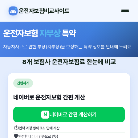
운전자보험비교사이트
운전자보험
자부상
특약
자동차사고로 인한 부상(자부상)을 보장하는 특약 정보를 안내해 드려요.
8개 보험사
운전자보험료
한눈에 비교
간편하게
네이버로 운전자보험 간편 계산
N
네이버로 간편 계산하기
⏱
입력 과정 없이 3초 만에 계산
🛡
안전한 네이버 인증으로 안심