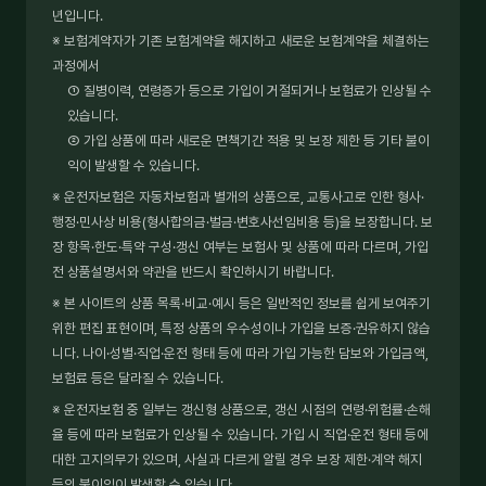
년입니다.
※ 보험계약자가 기존 보험계약을 해지하고 새로운 보험계약을 체결하는
과정에서
① 질병이력, 연령증가 등으로 가입이 거절되거나 보험료가 인상될 수
있습니다.
② 가입 상품에 따라 새로운 면책기간 적용 및 보장 제한 등 기타 불이
익이 발생할 수 있습니다.
※ 운전자보험은 자동차보험과 별개의 상품으로, 교통사고로 인한 형사·
행정·민사상 비용(형사합의금·벌금·변호사선임비용 등)을 보장합니다. 보
장 항목·한도·특약 구성·갱신 여부는 보험사 및 상품에 따라 다르며, 가입
전 상품설명서와 약관을 반드시 확인하시기 바랍니다.
※ 본 사이트의 상품 목록·비교·예시 등은 일반적인 정보를 쉽게 보여주기
위한 편집 표현이며, 특정 상품의 우수성이나 가입을 보증·권유하지 않습
니다. 나이·성별·직업·운전 형태 등에 따라 가입 가능한 담보와 가입금액,
보험료 등은 달라질 수 있습니다.
※ 운전자보험 중 일부는 갱신형 상품으로, 갱신 시점의 연령·위험률·손해
율 등에 따라 보험료가 인상될 수 있습니다. 가입 시 직업·운전 형태 등에
대한 고지의무가 있으며, 사실과 다르게 알릴 경우 보장 제한·계약 해지
등의 불이익이 발생할 수 있습니다.