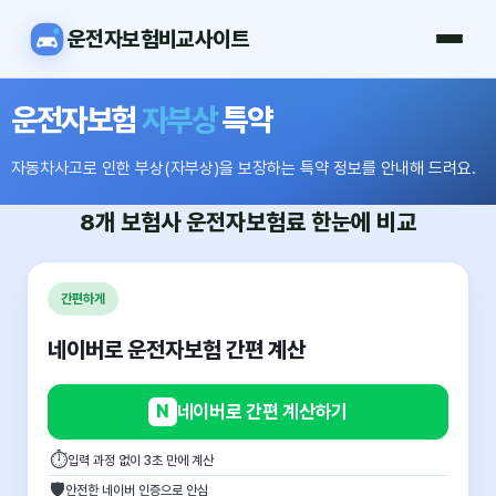
운전자보험비교사이트
운전자보험
자부상
특약
자동차사고로 인한 부상(자부상)을 보장하는 특약 정보를 안내해 드려요.
8개 보험사
운전자보험료
한눈에 비교
간편하게
네이버로 운전자보험 간편 계산
N
네이버로 간편 계산하기
⏱
입력 과정 없이 3초 만에 계산
🛡
안전한 네이버 인증으로 안심