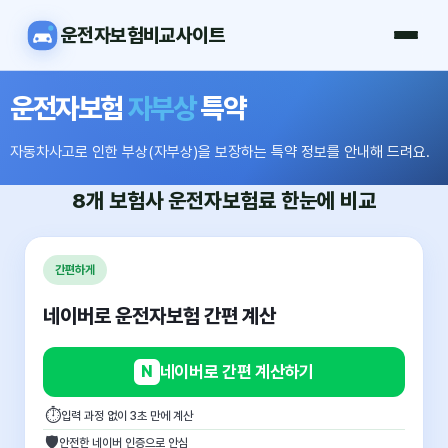
운전자보험비교사이트
운전자보험
자부상
특약
자동차사고로 인한 부상(자부상)을 보장하는 특약 정보를 안내해 드려요.
8개 보험사
운전자보험료
한눈에 비교
간편하게
네이버로 운전자보험 간편 계산
N
네이버로 간편 계산하기
⏱
입력 과정 없이 3초 만에 계산
🛡
안전한 네이버 인증으로 안심