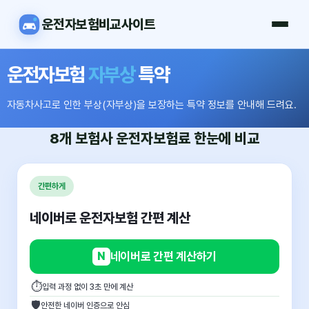
운전자보험비교사이트
운전자보험
자부상
특약
자동차사고로 인한 부상(자부상)을 보장하는 특약 정보를 안내해 드려요.
8개 보험사
운전자보험료
한눈에 비교
간편하게
네이버로 운전자보험 간편 계산
N
네이버로 간편 계산하기
⏱
입력 과정 없이 3초 만에 계산
🛡
안전한 네이버 인증으로 안심