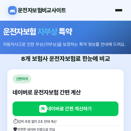
운전자보험비교사이트
운전자보험
자부상
특약
자동차사고로 인한 부상(자부상)을 보장하는 특약 정보를 안내해 드려요.
8개 보험사
운전자보험료
한눈에 비교
간편하게
네이버로 운전자보험 간편 계산
N
네이버로 간편 계산하기
⏱
입력 과정 없이 3초 만에 계산
🛡
안전한 네이버 인증으로 안심