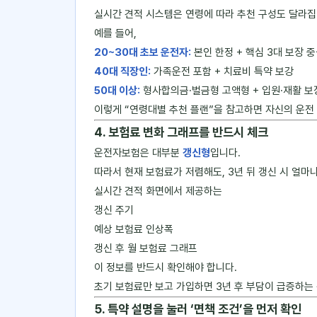
실시간 견적 시스템은 연령에 따라 추천 구성도 달라집
예를 들어,
20~30대 초보 운전자:
본인 한정 + 핵심 3대 보장 
40대 직장인:
가족운전 포함 + 치료비 특약 보강
50대 이상:
형사합의금·벌금형 고액형 + 입원·재활 보
이렇게 “연령대별 추천 플랜”을 참고하면 자신의 운전
4. 보험료 변화 그래프를 반드시 체크
운전자보험은 대부분
갱신형
입니다.
따라서 현재 보험료가 저렴해도, 3년 뒤 갱신 시 얼
실시간 견적 화면에서 제공하는
갱신 주기
예상 보험료 인상폭
갱신 후 월 보험료 그래프
이 정보를 반드시 확인해야 합니다.
초기 보험료만 보고 가입하면 3년 후 부담이 급증하는
5. 특약 설명을 눌러 ‘면책 조건’을 먼저 확인