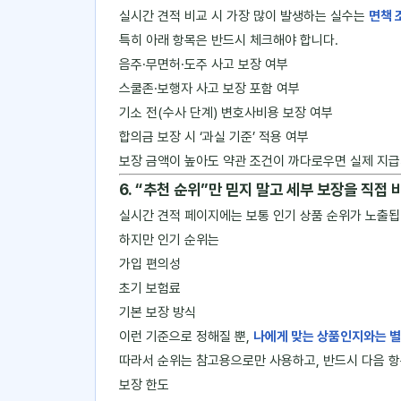
실시간 견적 비교 시 가장 많이 발생하는 실수는
면책 
특히 아래 항목은 반드시 체크해야 합니다.
음주·무면허·도주 사고 보장 여부
스쿨존·보행자 사고 보장 포함 여부
기소 전(수사 단계) 변호사비용 보장 여부
합의금 보장 시 ‘과실 기준’ 적용 여부
보장 금액이 높아도 약관 조건이 까다로우면 실제 지급
6. “추천 순위”만 믿지 말고 세부 보장을 직접 
실시간 견적 페이지에는 보통 인기 상품 순위가 노출됩
하지만 인기 순위는
가입 편의성
초기 보험료
기본 보장 방식
이런 기준으로 정해질 뿐,
나에게 맞는 상품인지와는 
따라서 순위는 참고용으로만 사용하고, 반드시 다음 항
보장 한도