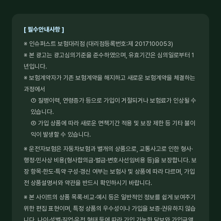
[ 필수안내사항 ]
※ 인슈퍼스트 보험대리점 (대리점등록번호:제 2017100053)
※ 본 광고는 광고심의기준을 준수하였으며, 유효기간은 심의일로부터 1
년입니다.
※ 보험계약자가 기존 보험계약을 해지하고 새로운 보험계약을 체결하는
과정에서
① 질병이력, 연령증가 등으로 가입이 거절되거나 보험료가 인상될 수
있습니다.
② 가입 상품에 따라 새로운 면책기간 적용 및 보장 제한 등 기타 불이
익이 발생할 수 있습니다.
※ 운전자보험은 자동차보험과 별개의 상품으로, 교통사고로 인한 형사·
행정·민사상 비용(형사합의금·벌금·변호사선임비용 등)을 보장합니다. 보
장 항목·한도·특약 구성·갱신 여부는 보험사 및 상품에 따라 다르며, 가입
전 상품설명서와 약관을 반드시 확인하시기 바랍니다.
※ 본 사이트의 상품 목록·비교·예시 등은 일반적인 정보를 쉽게 보여주기
위한 편집 표현이며, 특정 상품의 우수성이나 가입을 보증·권유하지 않습
니다. 나이·성별·직업·운전 형태 등에 따라 가입 가능한 담보와 가입금액,