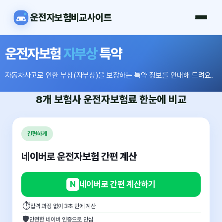
운전자보험비교사이트
운전자보험
자부상
특약
자동차사고로 인한 부상(자부상)을 보장하는 특약 정보를 안내해 드려요.
8개 보험사
운전자보험료
한눈에 비교
간편하게
네이버로 운전자보험 간편 계산
N
네이버로 간편 계산하기
⏱
입력 과정 없이 3초 만에 계산
🛡
안전한 네이버 인증으로 안심