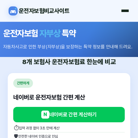
운전자보험비교사이트
운전자보험
자부상
특약
자동차사고로 인한 부상(자부상)을 보장하는 특약 정보를 안내해 드려요.
8개 보험사
운전자보험료
한눈에 비교
간편하게
네이버로 운전자보험 간편 계산
N
네이버로 간편 계산하기
⏱
입력 과정 없이 3초 만에 계산
🛡
안전한 네이버 인증으로 안심