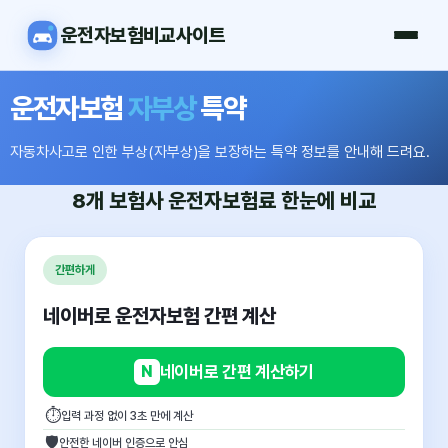
운전자보험비교사이트
운전자보험
자부상
특약
자동차사고로 인한 부상(자부상)을 보장하는 특약 정보를 안내해 드려요.
8개 보험사
운전자보험료
한눈에 비교
간편하게
네이버로 운전자보험 간편 계산
N
네이버로 간편 계산하기
⏱
입력 과정 없이 3초 만에 계산
🛡
안전한 네이버 인증으로 안심