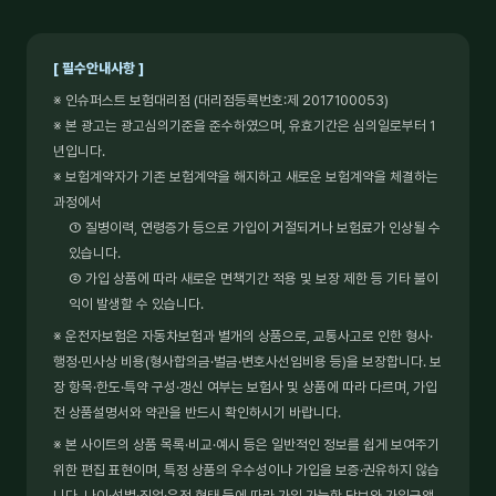
[ 필수안내사항 ]
※ 인슈퍼스트 보험대리점 (대리점등록번호:제 2017100053)
※ 본 광고는 광고심의기준을 준수하였으며, 유효기간은 심의일로부터 1
년입니다.
※ 보험계약자가 기존 보험계약을 해지하고 새로운 보험계약을 체결하는
과정에서
① 질병이력, 연령증가 등으로 가입이 거절되거나 보험료가 인상될 수
있습니다.
② 가입 상품에 따라 새로운 면책기간 적용 및 보장 제한 등 기타 불이
익이 발생할 수 있습니다.
※ 운전자보험은 자동차보험과 별개의 상품으로, 교통사고로 인한 형사·
행정·민사상 비용(형사합의금·벌금·변호사선임비용 등)을 보장합니다. 보
장 항목·한도·특약 구성·갱신 여부는 보험사 및 상품에 따라 다르며, 가입
전 상품설명서와 약관을 반드시 확인하시기 바랍니다.
※ 본 사이트의 상품 목록·비교·예시 등은 일반적인 정보를 쉽게 보여주기
위한 편집 표현이며, 특정 상품의 우수성이나 가입을 보증·권유하지 않습
니다. 나이·성별·직업·운전 형태 등에 따라 가입 가능한 담보와 가입금액,