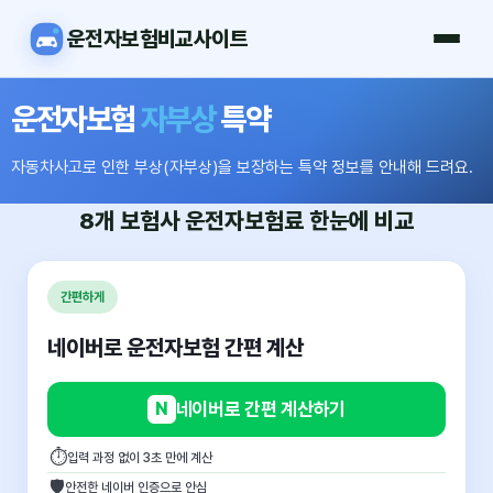
운전자보험비교사이트
운전자보험
자부상
특약
자동차사고로 인한 부상(자부상)을 보장하는 특약 정보를 안내해 드려요.
8개 보험사
운전자보험료
한눈에 비교
간편하게
네이버로 운전자보험 간편 계산
N
네이버로 간편 계산하기
⏱
입력 과정 없이 3초 만에 계산
🛡
안전한 네이버 인증으로 안심