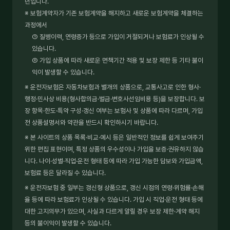
년입니다.
※ 보험계약자가 기존 보험계약을 해지하고 새로운 보험계약을 체결하는
과정에서
① 질병이력, 연령증가 등으로 가입이 거절되거나 보험료가 인상될 수
있습니다.
② 가입 상품에 따라 새로운 면책기간 적용 및 보장 제한 등 기타 불이
익이 발생할 수 있습니다.
※ 운전자보험은 자동차보험과 별개의 상품으로, 교통사고로 인한 형사·
행정·민사상 비용(형사합의금·벌금·변호사선임비용 등)을 보장합니다. 보
장 항목·한도·특약 구성·갱신 여부는 보험사 및 상품에 따라 다르며, 가입
전 상품설명서와 약관을 반드시 확인하시기 바랍니다.
※ 본 사이트의 상품 목록·비교·예시 등은 일반적인 정보를 쉽게 보여주기
위한 편집 표현이며, 특정 상품의 우수성이나 가입을 보증·권유하지 않습
니다. 나이·성별·직업·운전 형태 등에 따라 가입 가능한 담보와 가입금액,
보험료 등은 달라질 수 있습니다.
※ 운전자보험 중 일부는 갱신형 상품으로, 갱신 시점의 연령·위험률·손해
율 등에 따라 보험료가 인상될 수 있습니다. 가입 시 직업·운전 형태 등에
대한 고지의무가 있으며, 사실과 다르게 알릴 경우 보장 제한·계약 해지
등의 불이익이 발생할 수 있습니다.