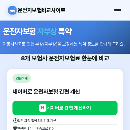
운전자보험비교사이트
운전자보험
자부상
특약
자동차사고로 인한 부상(자부상)을 보장하는 특약 정보를 안내해 드려요.
8개 보험사
운전자보험료
한눈에 비교
간편하게
네이버로 운전자보험 간편 계산
N
네이버로 간편 계산하기
⏱
입력 과정 없이 3초 만에 계산
🛡
안전한 네이버 인증으로 안심