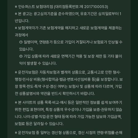
※ 인슈퍼스트 보험대리점 (대리점등록번호:제 2017100053)
※ 본 광고는 광고심의기준을 준수하였으며, 유효기간은 심의일로부터 1
년입니다.
※ 보험계약자가 기존 보험계약을 해지하고 새로운 보험계약을 체결하는
과정에서
① 질병이력, 연령증가 등으로 가입이 거절되거나 보험료가 인상될 수
있습니다.
② 가입 상품에 따라 새로운 면책기간 적용 및 보장 제한 등 기타 불이
익이 발생할 수 있습니다.
※ 운전자보험은 자동차보험과 별개의 상품으로, 교통사고로 인한 형사·
행정·민사상 비용(형사합의금·벌금·변호사선임비용 등)을 보장합니다. 보
장 항목·한도·특약 구성·갱신 여부는 보험사 및 상품에 따라 다르며, 가입
전 상품설명서와 약관을 반드시 확인하시기 바랍니다.
※ 본 사이트의 상품 목록·비교·예시 등은 일반적인 정보를 쉽게 보여주기
위한 편집 표현이며, 특정 상품의 우수성이나 가입을 보증·권유하지 않습
니다. 나이·성별·직업·운전 형태 등에 따라 가입 가능한 담보와 가입금액,
보험료 등은 달라질 수 있습니다.
※ 운전자보험 중 일부는 갱신형 상품으로, 갱신 시점의 연령·위험률·손해