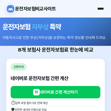
운전자보험비교사이트
운전자보험
자부상
특약
자동차사고로 인한 부상(자부상)을 보장하는 특약 정보를 안내해 드려요.
8개 보험사
운전자보험료
한눈에 비교
간편하게
네이버로 운전자보험 간편 계산
N
네이버로 간편 계산하기
⏱
입력 과정 없이 3초 만에 계산
🛡
안전한 네이버 인증으로 안심