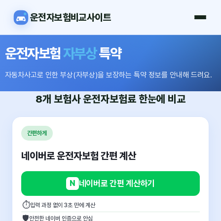
운전자보험비교사이트
운전자보험
자부상
특약
자동차사고로 인한 부상(자부상)을 보장하는 특약 정보를 안내해 드려요.
8개 보험사
운전자보험료
한눈에 비교
간편하게
네이버로 운전자보험 간편 계산
N
네이버로 간편 계산하기
⏱
입력 과정 없이 3초 만에 계산
🛡
안전한 네이버 인증으로 안심