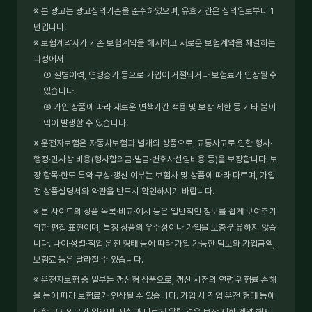
※ 본 광고는 광고심의기준을 준수하였으며, 유효기간은 심의일로부터 1
년입니다.
※ 보험계약자가 기존 보험계약을 해지하고 새로운 보험계약을 체결하는
과정에서
① 질병이력, 연령증가 등으로 가입이 거절되거나 보험료가 인상될 수
있습니다.
② 가입 상품에 따라 새로운 면책기간 적용 및 보장 제한 등 기타 불이
익이 발생할 수 있습니다.
※ 운전자보험은 자동차보험과 별개의 상품으로, 교통사고로 인한 형사·
행정·민사상 비용(형사합의금·벌금·변호사선임비용 등)을 보장합니다. 보
장 항목·한도·특약 구성·갱신 여부는 보험사 및 상품에 따라 다르며, 가입
전 상품설명서와 약관을 반드시 확인하시기 바랍니다.
※ 본 사이트의 상품 목록·비교·예시 등은 일반적인 정보를 쉽게 보여주기
위한 편집 표현이며, 특정 상품의 우수성이나 가입을 보증·권유하지 않습
니다. 나이·성별·직업·운전 형태 등에 따라 가입 가능한 담보와 가입금액,
보험료 등은 달라질 수 있습니다.
※ 운전자보험 중 일부는 갱신형 상품으로, 갱신 시점의 연령·위험률·손해
율 등에 따라 보험료가 인상될 수 있습니다. 가입 시 직업·운전 형태 등에
대한 고지의무가 있으며, 사실과 다르게 알릴 경우 보장 제한·계약 해지