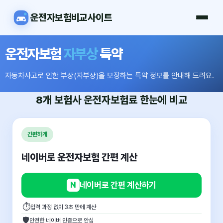
운전자보험비교사이트
운전자보험
자부상
특약
자동차사고로 인한 부상(자부상)을 보장하는 특약 정보를 안내해 드려요.
8개 보험사
운전자보험료
한눈에 비교
간편하게
네이버로 운전자보험 간편 계산
N
네이버로 간편 계산하기
⏱
입력 과정 없이 3초 만에 계산
🛡
안전한 네이버 인증으로 안심