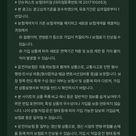
※ 인슈퍼스트 보험대리점 (대리점등록번호:제 2017100053)
※ 본 광고는 광고심의기준을 준수하였으며, 유효기간은 심의일로부터 1
년입니다.
※ 보험계약자가 기존 보험계약을 해지하고 새로운 보험계약을 체결하는
과정에서
① 질병이력, 연령증가 등으로 가입이 거절되거나 보험료가 인상될 수
있습니다.
② 가입 상품에 따라 새로운 면책기간 적용 및 보장 제한 등 기타 불이
익이 발생할 수 있습니다.
※ 운전자보험은 자동차보험과 별개의 상품으로, 교통사고로 인한 형사·
행정·민사상 비용(형사합의금·벌금·변호사선임비용 등)을 보장합니다. 보
장 항목·한도·특약 구성·갱신 여부는 보험사 및 상품에 따라 다르며, 가입
전 상품설명서와 약관을 반드시 확인하시기 바랍니다.
※ 본 사이트의 상품 목록·비교·예시 등은 일반적인 정보를 쉽게 보여주기
위한 편집 표현이며, 특정 상품의 우수성이나 가입을 보증·권유하지 않습
니다. 나이·성별·직업·운전 형태 등에 따라 가입 가능한 담보와 가입금액,
보험료 등은 달라질 수 있습니다.
※ 운전자보험 중 일부는 갱신형 상품으로, 갱신 시점의 연령·위험률·손해
율 등에 따라 보험료가 인상될 수 있습니다. 가입 시 직업·운전 형태 등에