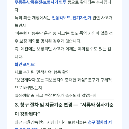
무등록·난폭운전·보험사기 연루
등으로 확대되는 추세입니
다.
특히 최근 개정에서는
전동킥보드, 전기자전거
관련 사고가
늘면서
‘이륜형 이동수단 운전 중 사고’는 별도 특약 가입이 없을 경
우 보장 제외로 명시된 경우가 많습니다.
즉, 예전에는 보장되던 사고가 이제는 제외될 수도 있는 겁
니다.
확인 포인트:
새로 추가된 ‘면책사유’ 항목 확인
“보험계약자 또는 피보험자의 중대한 과실” 문구가 구체적
으로 바뀌었는지
일상생활 중 사고 보장 범위가 축소되지 않았는지
3. 청구 절차 및 지급기준 변경 ― “서류와 심사기준
이 강화된다”
최근 금융감독원의 지침에 따라 보험사들은
청구 절차와 서