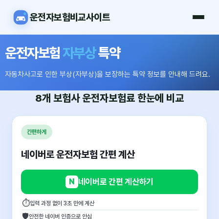
운전자보험비교사이트
운전자보험
자부상
특약
자동차사고로 인한 부상(자부상)을 보장하는 특약 정보를 안내해 드려요.
8개 보험사
운전자보험료
한눈에 비교
간편하게
네이버로 운전자보험 간편 계산
N
네이버로 간편 계산하기
⏱
입력 과정 없이 3초 만에 계산
🛡
안전한 네이버 인증으로 안심