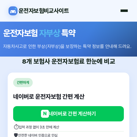
운전자보험비교사이트
운전자보험
자부상
특약
자동차사고로 인한 부상(자부상)을 보장하는 특약 정보를 안내해 드려요.
8개 보험사
운전자보험료
한눈에 비교
간편하게
네이버로 운전자보험 간편 계산
N
네이버로 간편 계산하기
⏱
입력 과정 없이 3초 만에 계산
🛡
안전한 네이버 인증으로 안심