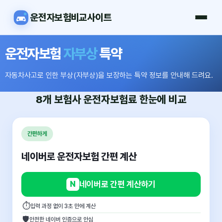
운전자보험비교사이트
운전자보험
자부상
특약
자동차사고로 인한 부상(자부상)을 보장하는 특약 정보를 안내해 드려요.
8개 보험사
운전자보험료
한눈에 비교
간편하게
네이버로 운전자보험 간편 계산
N
네이버로 간편 계산하기
⏱
입력 과정 없이 3초 만에 계산
🛡
안전한 네이버 인증으로 안심